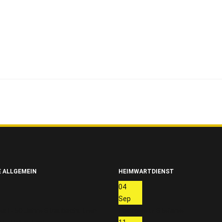
 ALLGEMEIN
HEIMWARTDIENST
04
Sep
est - 50 Jahre Straubschützen
Hoskowetz Stefanie