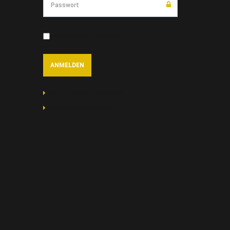
ANGEMELDET BLEIBEN
BENUTZERNAME VERGESSEN?
ung
PASSWORT VERGESSEN?