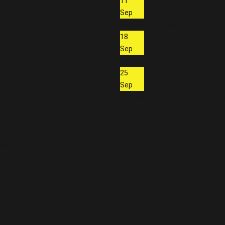
tz Hall in Tirol
11
Sep
Hoskowetz Stefanie
ieversammlung
18
rol
Sep
Pletzenauer Michael
25
rabend
Sep
enheim
Vorstand - Kompanieversamml
rabend
enheim
njahrtag
rol