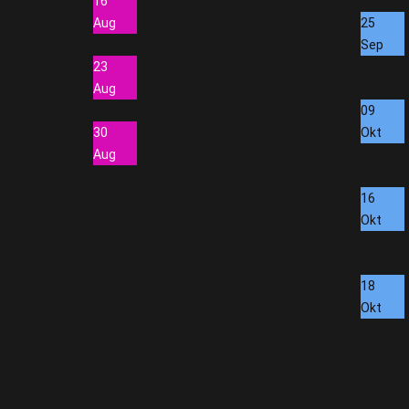
16
Stiftspla
Aug
25
Heubacher Lisa
Sep
23
Kompan
Aug
Hall in Ti
Pletzenauer Michael
09
30
Okt
Aug
Exerzie
Heubacher Matthias
Schütz
16
Okt
Exerzie
Schütz
18
Okt
Schütze
Hall in Ti
Wir benutzen Cookies