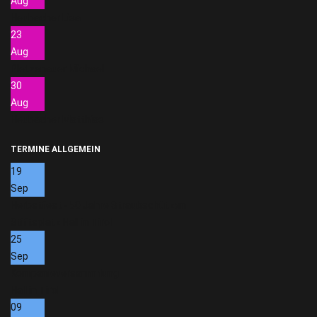
Aug
Heubacher Lisa
23
Aug
Pletzenauer Michael
30
Aug
Heubacher Matthias
TERMINE ALLGEMEIN
19
Sep
Herbstfest - 50 Jahre Straubschützen
Stiftsplatz Hall in Tirol
25
Sep
Kompanieversammlung
Hall in Tirol
09