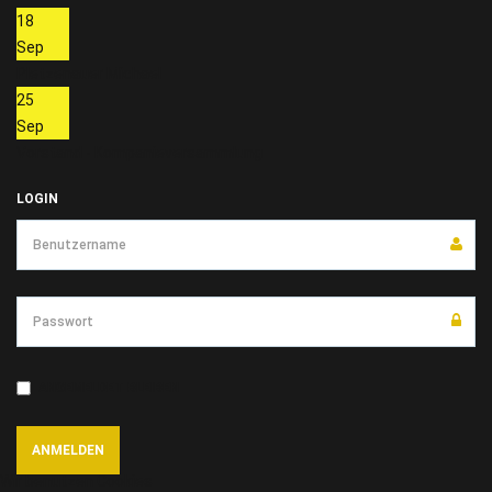
18
Sep
Pletzenauer Michael
25
Sep
Vorstand - Kompanieversammlung
LOGIN
ANGEMELDET BLEIBEN
Wir benutzen Cookies