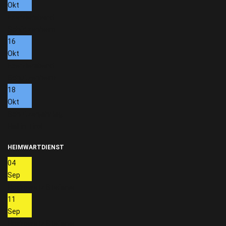
Okt
Exerzierabend
Schützenheim
16
Okt
Exerzierabend
Schützenheim
18
Okt
Schützenjahrtag
Hall in Tirol
HEIMWARTDIENST
04
Sep
Hoskowetz Stefanie
11
Sep
Hoskowetz Stefanie