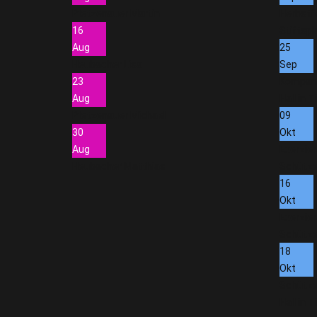
Pletzenauer Martin
Herbstf
16
Stiftspla
Aug
25
Heubacher Lisa
Sep
23
Kompan
Aug
Hall in Ti
Pletzenauer Michael
09
30
Okt
Aug
Exerzie
Heubacher Matthias
Schütz
16
Okt
Exerzie
Schütz
18
Okt
Schütze
Hall in Ti