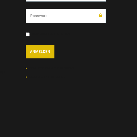
ANGEMELDET BLEIBEN
BENUTZERNAME VERGESSEN?
ung
PASSWORT VERGESSEN?