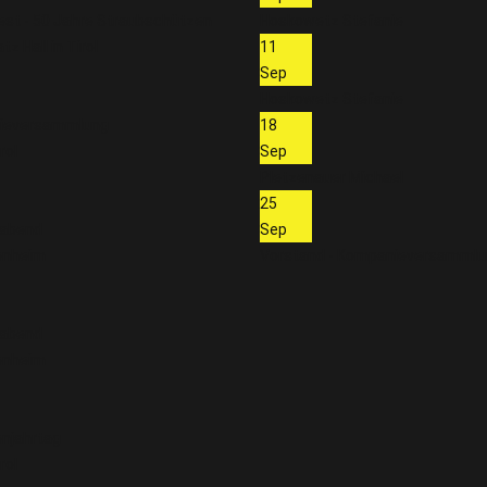
est - 50 Jahre Straubschützen
Hoskowetz Stefanie
tz Hall in Tirol
11
Sep
Hoskowetz Stefanie
ieversammlung
18
rol
Sep
Pletzenauer Michael
25
rabend
Sep
enheim
Vorstand - Kompanieversamml
rabend
enheim
njahrtag
rol