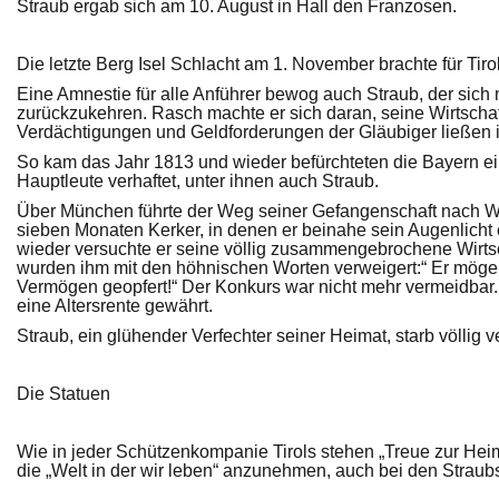
Straub ergab sich am 10. August in Hall den Franzosen.
Die letzte Berg Isel Schlacht am 1. November brachte für Tiro
Eine Amnestie für alle Anführer bewog auch Straub, der sich m
zurückzukehren. Rasch machte er sich daran, seine Wirtscha
Verdächtigungen und Geldforderungen der Gläubiger ließen 
So kam das Jahr 1813 und wieder befürchteten die Bayern ein
Hauptleute verhaftet, unter ihnen auch Straub.
Über München führte der Weg seiner Gefangenschaft nach 
sieben Monaten Kerker, in denen er beinahe sein Augenlicht
wieder versuchte er seine völlig zusammengebrochene Wirtsc
wurden ihm mit den höhnischen Worten verweigert:“ Er möge 
Vermögen geopfert!“ Der Konkurs war nicht mehr vermeidbar.
eine Altersrente gewährt.
Straub, ein glühender Verfechter seiner Heimat, starb völlig 
Die Statuen
Wie in jeder Schützenkompanie Tirols stehen „Treue zur H
die „Welt in der wir leben“ anzunehmen, auch bei den Straubs