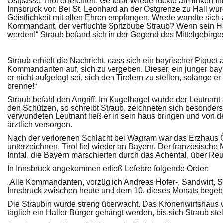
Ostpässe Tirol erreichten. General Wrede rückte am linken I
Innsbruck vor. Bei St. Leonhard an der Ostgrenze zu Hall w
Geistlichkeit mit allen Ehren empfangen. Wrede wandte sich 
Kommandant, der verfluchte Spitzbube Straub? Wenn sein Hau
werden!“ Straub befand sich in der Gegend des Mittelgebirge
Straub erhielt die Nachricht, dass sich ein bayrischer Piquet 
Kommandanten auf, sich zu vergeben. Dieser, ein junger bayr
er nicht aufgelegt sei, sich den Tirolern zu stellen, solang
brenne!“
Straub befahl den Angriff. Im Kugelhagel wurde der Leutnant
den Schützen, so schreibt Straub, zeichneten sich besonder
verwundeten Leutnant ließ er in sein haus bringen und von
ärztlich versorgen.
Nach der verlorenen Schlacht bei Wagram war das Erzhaus 
unterzeichnen. Tirol fiel wieder an Bayern. Der französische
Inntal, die Bayern marschierten durch das Achental, über Reu
In Innsbruck angekommen erließ Lefebre folgende Order:
„Alle Kommandanten, vorzüglich Andreas Hofer-, Sandwirt, St
Innsbruck zwischen heute und dem 10. dieses Monats begeb
Die Straubin wurde streng überwacht. Das Kronenwirtshaus 
täglich ein Haller Bürger gehängt werden, bis sich Straub stel