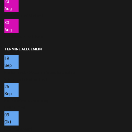
23
Aug
Pletzenauer Michael
30
Aug
Heubacher Matthias
TERMINE ALLGEMEIN
19
Sep
Herbstfest - 50 Jahre Straubschützen
Stiftsplatz Hall in Tirol
25
Sep
Kompanieversammlung
Hall in Tirol
09
Okt
Exerzierabend