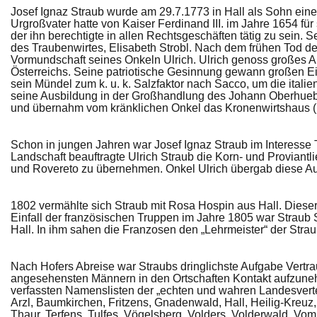
Josef Ignaz Straub wurde am 29.7.1773 in Hall als Sohn ein
Urgroßvater hatte von Kaiser Ferdinand III. im Jahre 1654 f
der ihn berechtigte in allen Rechtsgeschäften tätig zu sein. S
des Traubenwirtes, Elisabeth Strobl. Nach dem frühen Tod der 
Vormundschaft seines Onkeln Ulrich. Ulrich genoss großes 
Österreichs. Seine patriotische Gesinnung gewann großen Ein
sein Mündel zum k. u. k. Salzfaktor nach Sacco, um die itali
seine Ausbildung in der Großhandlung des Johann Oberhueber
und übernahm vom kränklichen Onkel das Kronenwirtshaus (h
Schon in jungen Jahren war Josef Ignaz Straub im Interesse Ti
Landschaft beauftragte Ulrich Straub die Korn- und Proviantl
und Rovereto zu übernehmen. Onkel Ulrich übergab diese Au
1802 vermählte sich Straub mit Rosa Hospin aus Hall. Diese
Einfall der französischen Truppen im Jahre 1805 war Straub
Hall. In ihm sahen die Franzosen den „Lehrmeister“ der Stra
Nach Hofers Abreise war Straubs dringlichste Aufgabe Vertra
angesehensten Männern in den Ortschaften Kontakt aufzuneh
verfassten Namenslisten der „echten und wahren Landesvert
Arzl, Baumkirchen, Fritzens, Gnadenwald, Hall, Heilig-Kreuz
Thaur, Terfens, Tulfes, Vögelsberg, Volders, Volderwald, Vo