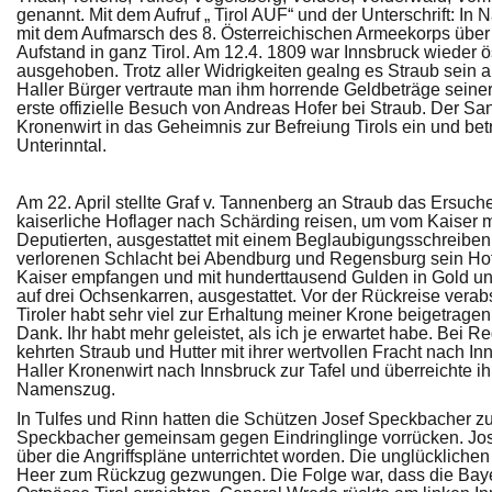
genannt. Mit dem Aufruf „ Tirol AUF“ und der Unterschrift: 
mit dem Aufmarsch des 8. Österreichischen Armeekorps über
Aufstand in ganz Tirol. Am 12.4. 1809 war Innsbruck wieder ö
ausgehoben. Trotz aller Widrigkeiten gealng es Straub sei
Haller Bürger vertraute man ihm horrende Geldbeträge seiner 
erste offizielle Besuch von Andreas Hofer bei Straub. Der S
Kronenwirt in das Geheimnis zur Befreiung Tirols ein und bet
Unterinntal.
Am 22. April stellte Graf v. Tannenberg an Straub das Ersuc
kaiserliche Hoflager nach Schärding reisen, um vom Kaiser mat
Deputierten, ausgestattet mit einem Beglaubigungsschreiben,
verlorenen Schlacht bei Abendburg und Regensburg sein Hof
Kaiser empfangen und mit hunderttausend Gulden in Gold und
auf drei Ochsenkarren, ausgestattet. Vor der Rückreise verabs
Tiroler habt sehr viel zur Erhaltung meiner Krone beigetrag
Dank. Ihr habt mehr geleistet, als ich je erwartet habe. Bei 
kehrten Straub und Hutter mit ihrer wertvollen Fracht nach I
Haller Kronenwirt nach Innsbruck zur Tafel und überreichte 
Namenszug.
In Tulfes und Rinn hatten die Schützen Josef Speckbacher z
Speckbacher gemeinsam gegen Eindringlinge vorrücken. Jose
über die Angriffspläne unterrichtet worden. Die unglücklich
Heer zum Rückzug gezwungen. Die Folge war, dass die Bayer