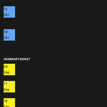
Schützenheim
16
Okt
Exerzierabend
Schützenheim
18
Okt
Schützenjahrtag
Hall in Tirol
HEIMWARTDIENST
04
Sep
Hoskowetz Stefanie
11
Sep
Hoskowetz Stefanie
18
Sep