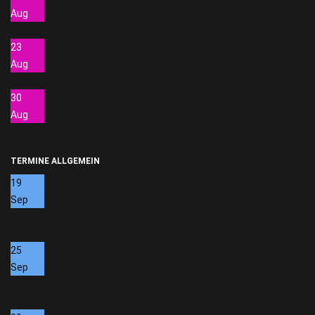
Aug
Heubacher Lisa
23
Aug
Pletzenauer Michael
30
Aug
Heubacher Matthias
TERMINE ALLGEMEIN
19
Sep
Herbstfest - 50 Jahre Straubschützen
Stiftsplatz Hall in Tirol
25
Sep
Kompanieversammlung
Hall in Tirol