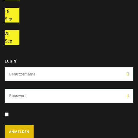
Hoskowetz Stefanie
18
Sep
Pletzenauer Michael
25
Sep
Vorstand - Kompanieversammlung
LOGIN
ANGEMELDET BLEIBEN