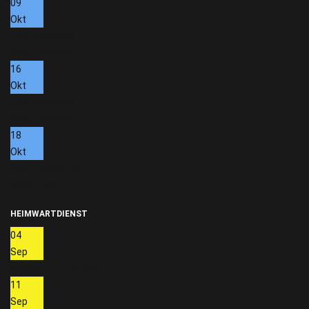
09
Okt
Exerzierabend
Schützenheim
16
Okt
Exerzierabend
Schützenheim
18
Okt
Schützenjahrtag
Hall in Tirol
HEIMWARTDIENST
04
Sep
Hoskowetz Stefanie
11
Sep