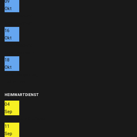
09
Okt
Exerzierabend
Schützenheim
16
Okt
Exerzierabend
Schützenheim
18
Okt
Schützenjahrtag
Hall in Tirol
HEIMWARTDIENST
04
Sep
Hoskowetz Stefanie
11
Sep