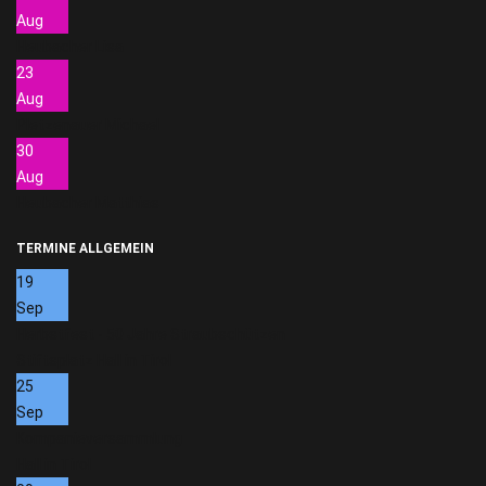
Aug
Heubacher Lisa
23
Aug
Pletzenauer Michael
30
Aug
Heubacher Matthias
TERMINE ALLGEMEIN
19
Sep
Herbstfest - 50 Jahre Straubschützen
Stiftsplatz Hall in Tirol
25
Sep
Kompanieversammlung
Hall in Tirol