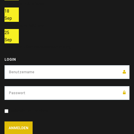
Hoskowetz Stefanie
18
Sep
Pletzenauer Michael
25
Sep
Vorstand - Kompanieversammlung
LOGIN
ANGEMELDET BLEIBEN