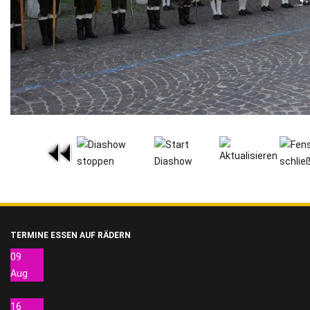
TERMINE ESSEN AUF RÄDERN
09
Aug
Pletzenauer Martin
16