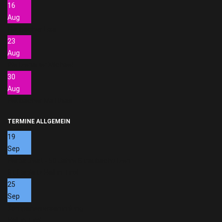
16
Aug
Heubacher Lisa
23
Aug
Pletzenauer Michael
30
Aug
Heubacher Matthias
TERMINE ALLGEMEIN
19
Sep
Herbstfest - 50 Jahre Straubschützen
Stiftsplatz Hall in Tirol
25
Sep
Kompanieversammlung
Hall in Tirol