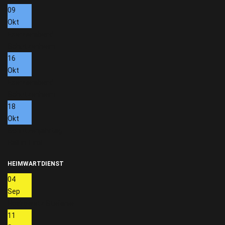
09
Okt
Exerzierabend
Schützenheim
16
Okt
Exerzierabend
Schützenheim
18
Okt
Schützenjahrtag
Hall in Tirol
HEIMWARTDIENST
04
Sep
Hoskowetz Stefanie
11