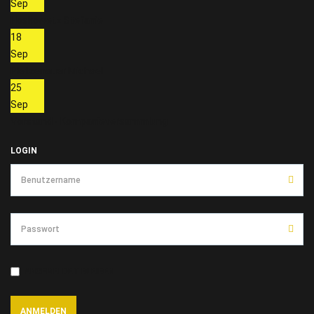
Sep
Hoskowetz Stefanie
18
Sep
Pletzenauer Michael
25
Sep
Vorstand - Kompanieversammlung
LOGIN
ANGEMELDET BLEIBEN