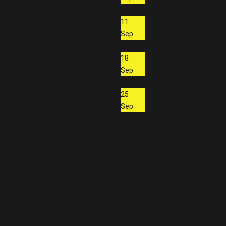
est - 50 Jahre Straubschützen
Hoskowetz Stefanie
tz Hall in Tirol
11
Sep
Hoskowetz Stefanie
ieversammlung
18
rol
Sep
Pletzenauer Michael
25
rabend
Sep
enheim
Vorstand - Kompanieversamml
rabend
enheim
njahrtag
rol