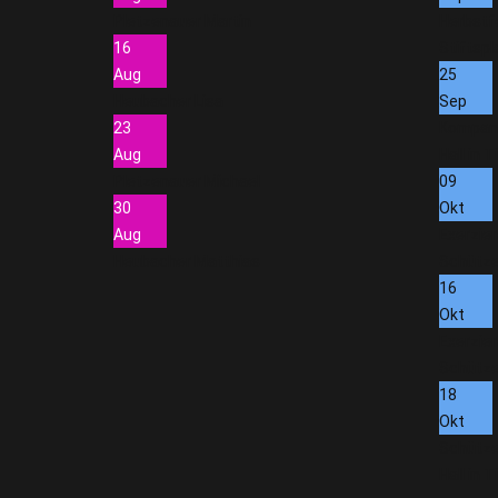
Pletzenauer Martin
Herbstf
16
Stiftspla
Aug
25
Heubacher Lisa
Sep
23
Kompan
Aug
Hall in Ti
Pletzenauer Michael
09
30
Okt
Aug
Exerzie
Heubacher Matthias
Schütz
16
Okt
Exerzie
Schütz
18
Okt
Schütze
Hall in Ti